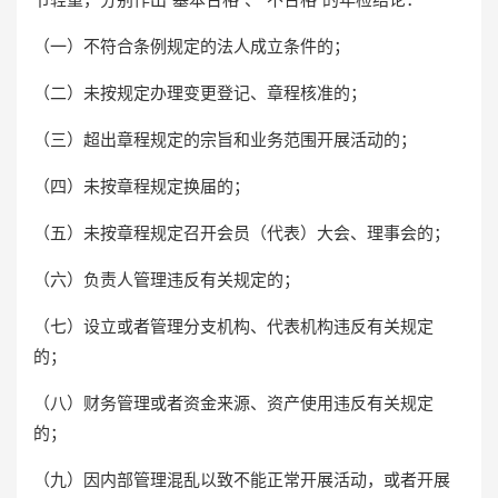
（一）不符合条例规定的法人成立条件的；
（二）未按规定办理变更登记、章程核准的；
（三）超出章程规定的宗旨和业务范围开展活动的；
（四）未按章程规定换届的；
（五）未按章程规定召开会员（代表）大会、理事会的；
（六）负责人管理违反有关规定的；
（七）设立或者管理分支机构、代表机构违反有关规定
的；
（八）财务管理或者资金来源、资产使用违反有关规定
的；
（九）因内部管理混乱以致不能正常开展活动，或者开展