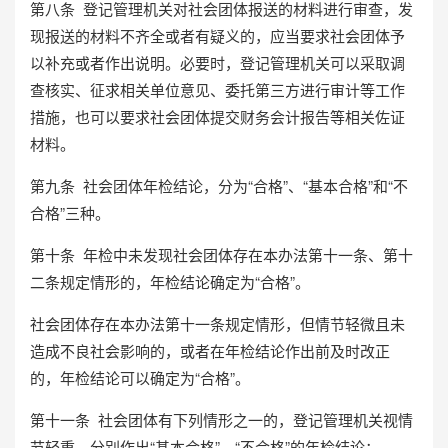
第八条 登记管理机关对社会团体报送的材料进行审查，发
现报送的材料不齐全或者有疑义的，应当要求社会团体予
以补充或者作出说明。必要时，登记管理机关可以采取调
查核实、征求相关单位意见、委托第三方进行审计等工作
措施，也可以要求社会团体提交财务会计报告等相关佐证
材料。
第九条 社会团体年检结论，分为“合格”、“基本合格”和“不
合格”三种。
第十条 年检中未发现社会团体存在本办法第十一条、第十
二条规定情形的，年检结论确定为“合格”。
社会团体存在本办法第十一条规定情形，但情节轻微且未
造成不良社会影响的，或者在年检结论作出前及时改正
的，年检结论可以确定为“合格”。
第十一条 社会团体有下列情形之一的，登记管理机关视情
节轻重，分别作出“基本合格”、“不合格”的年检结论：