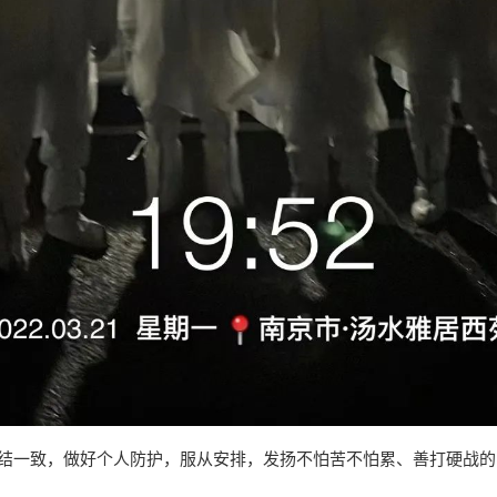
一致，做好个人防护，服从安排，发扬不怕苦不怕累、善打硬战的